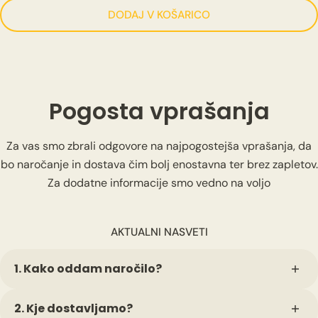
DODAJ V KOŠARICO
Pogosta vprašanja
Za vas smo zbrali odgovore na najpogostejša vprašanja, da
bo naročanje in dostava čim bolj enostavna ter brez zapletov.
Za dodatne informacije smo vedno na voljo
AKTUALNI NASVETI
1. Kako oddam naročilo?
Naročilo lahko hitro oddate preko spleta: izberete
2. Kje dostavljamo?
izdelek, velikost in vnesete podatke ter osebne želje. Po