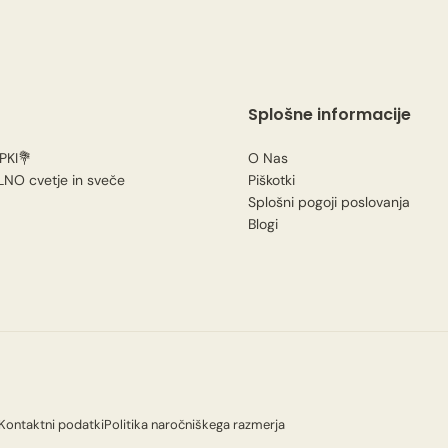
Splošne informacije
PKI💐
O Nas
LNO cvetje in sveče
Piškotki
Splošni pogoji poslovanja
Blogi
Kontaktni podatki
Politika naročniškega razmerja