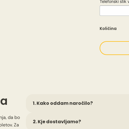
Telefonski stik
Količina
ja
1. Kako oddam naročilo?
Naročilo lahko hitro oddate preko spleta: izber
nja, da bo
2. Kje dostavljamo?
Po zaključku naročila prejmete potrdilo na izb
letov. Za