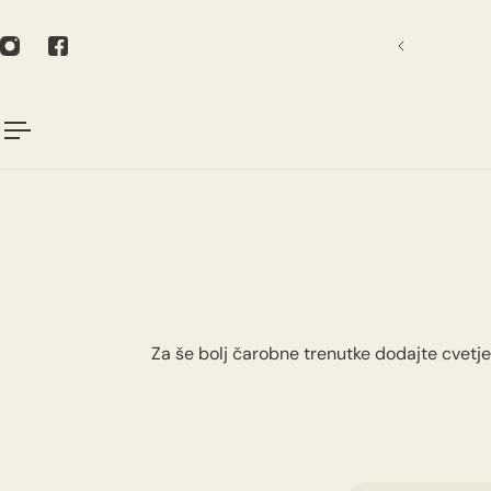
P TO CONTENT
info@cvetlicarnaomers.si
Za še bolj čarobne trenutke dodajte cvetje