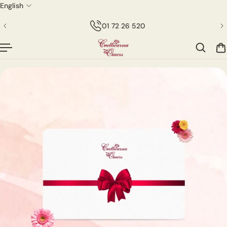
English
P TO CONTENT
01 72 26 520