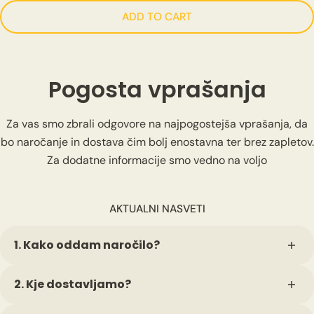
ADD TO CART
Pogosta vprašanja
Za vas smo zbrali odgovore na najpogostejša vprašanja, da
bo naročanje in dostava čim bolj enostavna ter brez zapletov.
Za dodatne informacije smo vedno na voljo
AKTUALNI NASVETI
Send on (optional)
1. Kako oddam naročilo?
Naročilo lahko hitro oddate preko spleta: izberete
2. Kje dostavljamo?
izdelek, velikost in vnesete podatke ter osebne želje. Po
zaključku naročila prejmete potrdilo na izbran email
Dostavljamo na naslov po vaši izbiri po vsej Sloveniji,